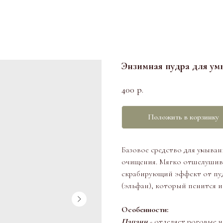
Энзимная пудра для ум
400
р.
Положить в корзинку
Базовое средство для умыван
очищения. Мягко отшелушивае
скрабирующий эффект от пуд
(эльфан), который пенится и
Особенности:
Папаин
- отделяет роговые 