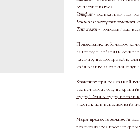
отшелушиваться.
Эльфан
- деликатный пав, ко
Глицин и экстракт зеленого ч
Тип кожи
- подходит для все
Применение:
небольшое колич
ладошку и добавить немного 
на лицо, помассировать, смы
наблюдайте за своими ощуще
Хранение:
при комнатной тем
солнечных лучей, не хранить
пудру! Если в пудру попали 
участок или использовать пу
Меры
предосторожности
: дл
рекомендуется протестироват