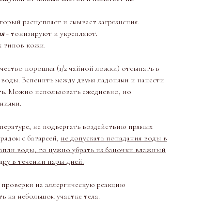
торый расщепляет и смывает загрязнения.
ая
- тонизируют и укрепляют.
х типов кожи.
ество порошка (1/2 чайной ложки) отсыпать в
воды. Вспенить между двумя ладонями и нанести
ть. Можно использовать ежедневно, но
ниями.
пературе, не подвергать воздействию прямых
 рядом с батареей,
не допускать попадания воды в
капли воды, то нужно убрать из баночки влажный
дру в течении пары дней.
я проверки на аллергическую реакцию
ь на небольшом участке тела.