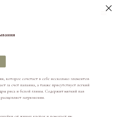
ывания
ия, которое сочетает в себе несколько элементов
т за счет папаина, а также присутствует легкий
ры риса и белой глины. Содержит мягкий пав
 расщепляет загрязнения.
чешуйки от живых клеток и помогает им