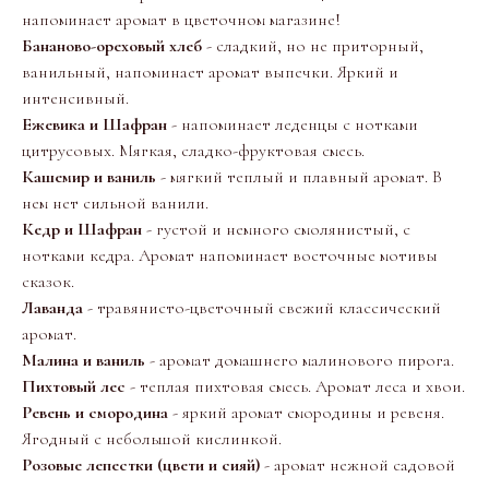
напоминает аромат в цветочном магазине!
Бананово-ореховый хлеб
- сладкий, но не приторный,
ванильный, напоминает аромат выпечки. Яркий и
интенсивный.
Ежевика и Шафран
- напоминает леденцы с нотками
цитрусовых. Мягкая, сладко-фруктовая смесь.
Кашемир и ваниль
- мягкий теплый и плавный аромат. В
нем нет сильной ванили.
Кедр и Шафран
- густой и немного смолянистый, с
нотками кедра. Аромат напоминает восточные мотивы
сказок.
Лаванда
- травянисто-цветочный свежий классический
аромат.
Малина и ваниль
- аромат домашнего малинового пирога.
Пихтовый лес
- теплая пихтовая смесь. Аромат леса и хвои.
Ревень и смородина
- яркий аромат смородины и ревеня.
Ягодный с небольшой кислинкой.
Розовые лепестки (цвети и сияй)
- аромат нежной садовой