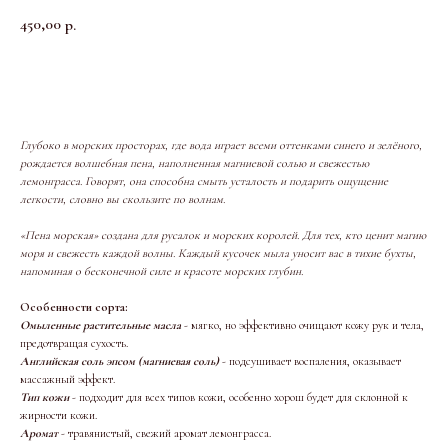
450,00
р.
Положить в корзинку
Глубоко в морских просторах, где вода играет всеми оттенками синего и зелёного,
рождается волшебная пена, наполненная магниевой солью и свежестью
лемонграсса. Говорят, она способна смыть усталость и подарить ощущение
легкости, словно вы скользите по волнам.
«Пена морская» создана для русалок и морских королей. Для тех, кто ценит магию
моря и свежесть каждой волны. Каждый кусочек мыла уносит вас в тихие бухты,
напоминая о бесконечной силе и красоте морских глубин.
Особенности сорта:
Омыленные растительные масла
- мягко, но эффективно очищают кожу рук и тела,
предотвращая сухость.
Английская соль эпсом (магниевая соль)
- подсушивает воспаления, оказывает
массажный эффект.
Тип кожи
- подходит для всех типов кожи, особенно хорош будет для склонной к
жирности кожи.
Аромат
- травянистый, свежий аромат лемонграсса.